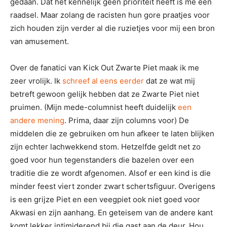
gedaan. Dat het kennelijk geen prioriteit heeft is me een
raadsel. Maar zolang de racisten hun gore praatjes voor
zich houden zijn verder al die ruzietjes voor mij een bron
van amusement.
Over de fanatici van Kick Out Zwarte Piet maak ik me
zeer vrolijk. Ik
schreef al eens eerder
dat ze wat mij
betreft gewoon gelijk hebben dat ze Zwarte Piet niet
pruimen. (Mijn mede-columnist heeft duidelijk
een
andere mening
. Prima, daar zijn columns voor) De
middelen die ze gebruiken om hun afkeer te laten blijken
zijn echter lachwekkend stom. Hetzelfde geldt net zo
goed voor hun tegenstanders die bazelen over een
traditie die ze wordt afgenomen. Alsof er een kind is die
minder feest viert zonder zwart schertsfiguur. Overigens
is een grijze Piet en een veegpiet ook niet goed voor
Akwasi en zijn aanhang. En geteisem van de andere kant
komt lekker intimiderend bij die gast aan de deur. Hou