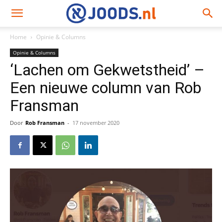
Home
Opinie & Columns
Opinie & Columns
‘Lachen om Gekwetstheid’ –
Een nieuwe column van Rob
Fransman
Door
Rob Fransman
-
17 november 2020