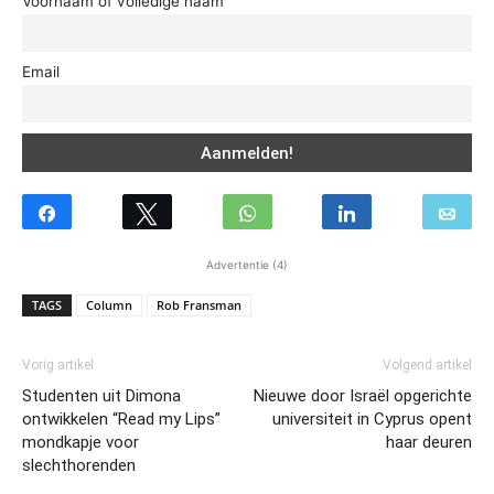
Voornaam of volledige naam
Email
Advertentie (4)
TAGS
Column
Rob Fransman
Vorig artikel
Volgend artikel
Studenten uit Dimona
Nieuwe door Israël opgerichte
ontwikkelen “Read my Lips”
universiteit in Cyprus opent
mondkapje voor
haar deuren
slechthorenden