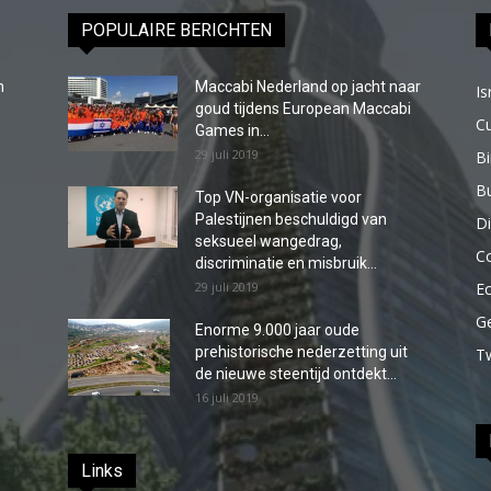
POPULAIRE BERICHTEN
n
Maccabi Nederland op jacht naar
Is
goud tijdens European Maccabi
C
Games in...
29 juli 2019
B
Bu
Top VN-organisatie voor
Palestijnen beschuldigd van
Di
seksueel wangedrag,
C
discriminatie en misbruik...
29 juli 2019
E
G
Enorme 9.000 jaar oude
prehistorische nederzetting uit
T
de nieuwe steentijd ontdekt...
16 juli 2019
Links