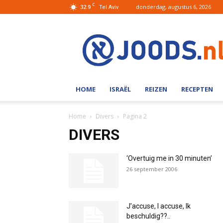
C
32.9
donderdag, augustus 6, 2026
Tel Aviv
Joods.nl:
Nieuws
uit
Joods
Nederland
en
HOME
ISRAËL
REIZEN
RECEPTEN
Israel
Home
Divers
Pagina 2
DIVERS
‘Overtuig me in 30 minuten’
26 september 2006
J’accuse, I accuse, Ik
beschuldig??..