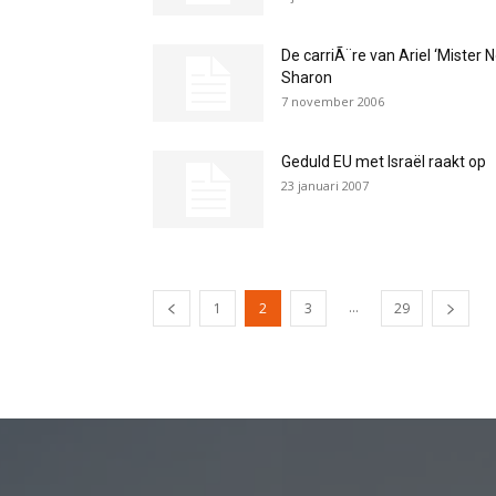
De carriÃ¨re van Ariel ‘Mister N
Sharon
7 november 2006
Geduld EU met Israël raakt op
23 januari 2007
...
1
2
3
29