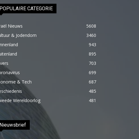
Onu
POPULAIRE CATEGORIE
biraz
elleyip
raël Nieuws
5608
kıvama
ultuur & Jodendom
3460
getirdikten
innenland
943
sonra
itenland
895
üstünde
vers
703
ki
oronavirus
699
havluyu
conomie & Tech
687
çektim
eschiedenis
485
ve
weede Wereldoorlog
çıplak
481
bedenini
okşamaya
Nieuwsbrief
başladım
porno