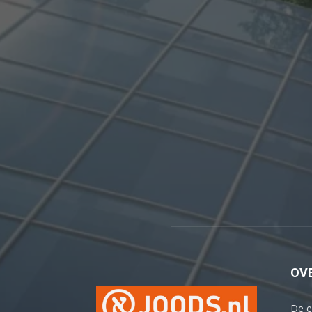
OV
De e