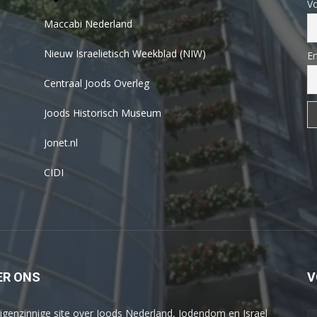
V
Maccabi Nederland
Nieuw Israelietisch Weekblad (NIW)
Em
Centraal Joods Overleg
Joods Historisch Museum
Jonet.nl
CIDI
ER ONS
V
igenzinnige site over Joods Nederland, Jodendom en Israel