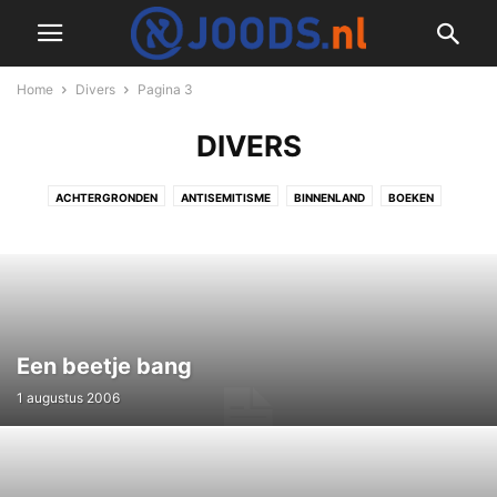
Home
Divers
Pagina 3
DIVERS
ACHTERGRONDEN
ANTISEMITISME
BINNENLAND
BOEKEN
BUITENLAND
CORONAVIRUS
CULINAIR
CULTUUR & JODENDOM
DIVERS
ECONOMIE & TECH
GESCHIEDENIS
ISRAËL NIEUWS
MILITAIR
NIEUWSFLITS
OPINIE & COLUMNS
PODCAST
RECEPTEN
REDACTIONEEL
REIZEN & LIFESTYLE
TWEEDE WERELDOORLOG
VIDEO
WETENSCHAP
Een beetje bang
1 augustus 2006