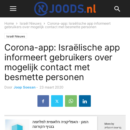
Home
Israël Nieuws
Corona-app: Israëlische app informeert
gebruikers over mogelijk contact met besmette personen
Israël Nieuws
Corona-app: Israëlische app
informeert gebruikers over
mogelijk contact met
besmette personen
Door
Joop Soesan
-
23 maart 2020