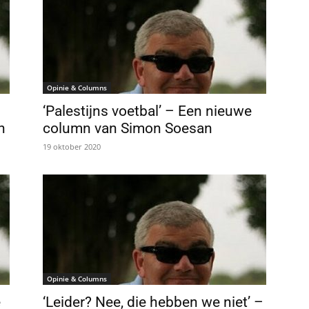
Opinie & Columns
‘Palestijns voetbal’ – Een nieuwe
n
column van Simon Soesan
19 oktober 2020
Opinie & Columns
e
‘Leider? Nee, die hebben we niet’ –