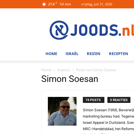
C
27.8
vrijdag, juli 31, 2026
Tel Aviv
Joods.nl:
Nieuws
uit
Joods
Nederland
en
HOME
ISRAËL
REIZEN
RECEPTEN
Israel
Home
Auteurs
Posts van Simon Soesan
Simon Soesan
74 POSTS
0 REACTIES
Simon Soesan (1956, Beverwijk)
marketing bureau had. Tegenwo
Israel Appeal in Duitsland. So
NRC-Handelsblad, het Reformat