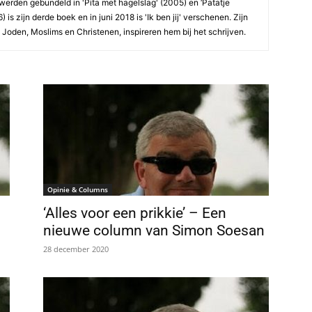
werden gebundeld in 'Pita met hagelslag' (2005) en ‘Patatje
 is zijn derde boek en in juni 2018 is 'Ik ben jij' verschenen. Zijn
Joden, Moslims en Christenen, inspireren hem bij het schrijven.
Opinie & Columns
‘Alles voor een prikkie’ – Een
nieuwe column van Simon Soesan
28 december 2020