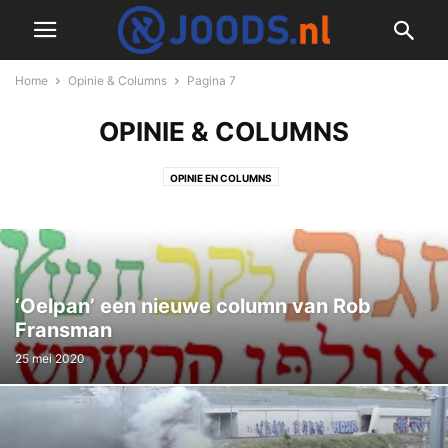
Home
Opinie & Columns
Pagina 7
OPINIE & COLUMNS
OPINIE EN COLUMNS
‘Oelpan’ een nieuwe column van Rob
Fransman
25 mei 2020