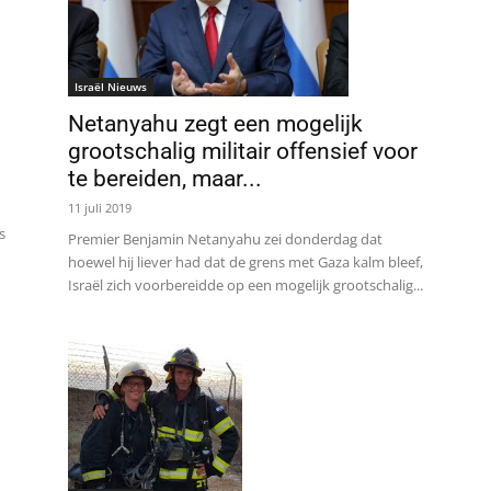
Israël Nieuws
Netanyahu zegt een mogelijk
grootschalig militair offensief voor
te bereiden, maar...
11 juli 2019
s
Premier Benjamin Netanyahu zei donderdag dat
hoewel hij liever had dat de grens met Gaza kalm bleef,
Israël zich voorbereidde op een mogelijk grootschalig...