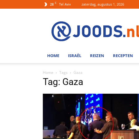
C
28
zaterdag, augustus 1, 2026
Tel Aviv
Joods.nl:
Nieuws
uit
Joods
Nederland
en
HOME
ISRAËL
REIZEN
RECEPTEN
Israel
Home
Tags
Gaza
Tag: Gaza