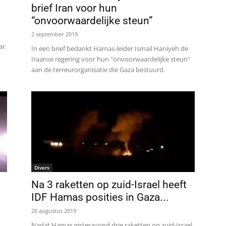
brief Iran voor hun
“onvoorwaardelijke steun”
2 september 2019
ar
In een brief bedankt Hamas-leider Ismail Haniyeh de
Iraanse regering voor hun "onvoorwaardelijke steun"
aan de terreurorganisatie die Gaza bestuurd.
Divers
Na 3 raketten op zuid-Israel heeft
IDF Hamas posities in Gaza...
26 augustus 2019
Nadat Hamas gisteravond drie raketten op zuid-Israel