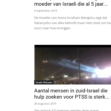
moeder van Israeli die al 5 jaar...
8 september 2019
De moeder van Avera Avraham Mengistu zegt dat
Netanyahu van alles beloofd maar niets doet om ha
zoon naar huis te krijgen.
Israël Nieuws
Aantal mensen in zuid-Israel die
hulp zoeken voor PTSS is sterk...
28 augustus 2019
Ten minste 327 mensen werden deze zomer