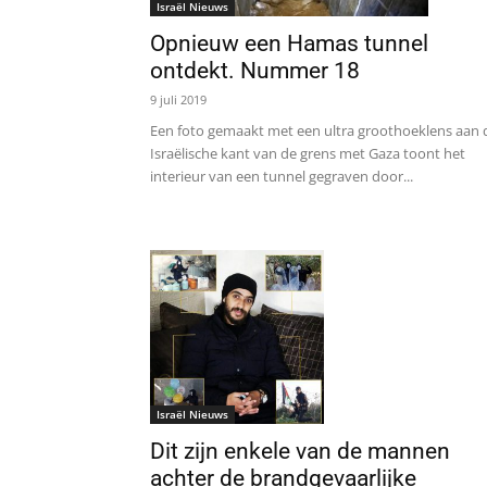
Israël Nieuws
Opnieuw een Hamas tunnel
ontdekt. Nummer 18
9 juli 2019
Een foto gemaakt met een ultra groothoeklens aan 
Israëlische kant van de grens met Gaza toont het
interieur van een tunnel gegraven door...
Israël Nieuws
Dit zijn enkele van de mannen
achter de brandgevaarlijke