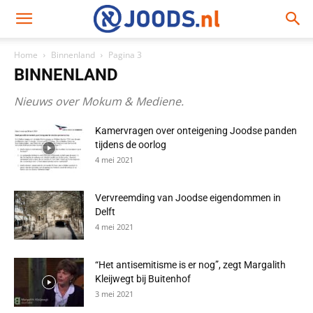
Home
Binnenland
Pagina 3
BINNENLAND
Nieuws over Mokum & Mediene.
Kamervragen over onteigening Joodse panden
tijdens de oorlog
4 mei 2021
Vervreemding van Joodse eigendommen in
Delft
4 mei 2021
“Het antisemitisme is er nog”, zegt Margalith
Kleijwegt bij Buitenhof
3 mei 2021