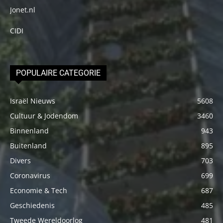
Jonet.nl
CIDI
POPULAIRE CATEGORIE
Israël Nieuws
5608
Cultuur & Jodendom
3460
Binnenland
943
Buitenland
895
Divers
703
Coronavirus
699
Economie & Tech
687
Geschiedenis
485
Tweede Wereldoorlog
481