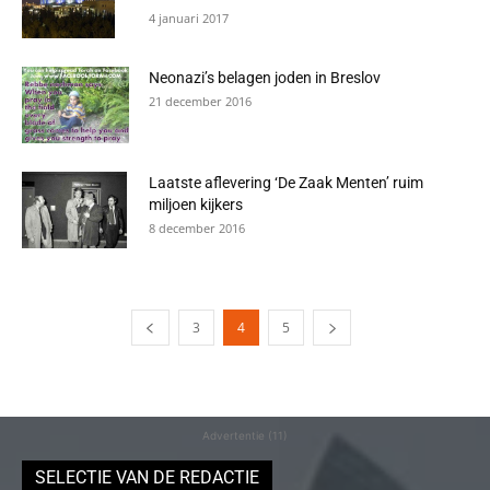
4 januari 2017
Neonazi’s belagen joden in Breslov
21 december 2016
Laatste aflevering ‘De Zaak Menten’ ruim
miljoen kijkers
8 december 2016
3
4
5
Advertentie (11)
SELECTIE VAN DE REDACTIE