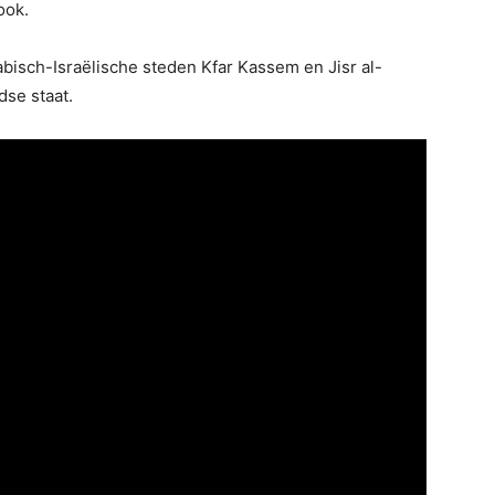
ook.
bisch-Israëlische steden Kfar Kassem en Jisr al-
dse staat.