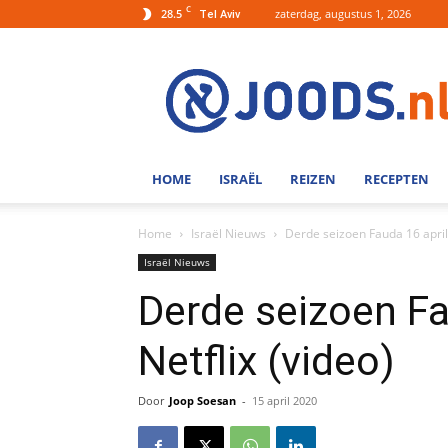
C
28.5
zaterdag, augustus 1, 2026
Tel Aviv
Joods.nl:
Nieuws
uit
Joods
Nederland
en
HOME
ISRAËL
REIZEN
RECEPTEN
Israel
Home
Israël Nieuws
Derde seizoen Fauda 16 april 
Israël Nieuws
Derde seizoen Fa
Netflix (video)
Door
Joop Soesan
-
15 april 2020