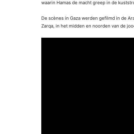
waarin Hamas de macht greep in de kuststr
De scènes in Gaza werden gefilmd in de Ara
Zarqa, in het midden en noorden van de joo