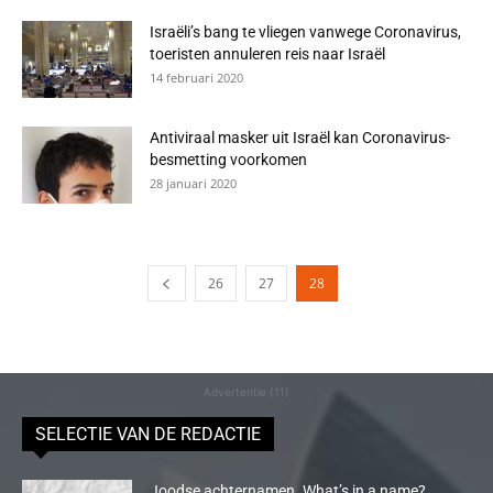
Israëli’s bang te vliegen vanwege Coronavirus,
toeristen annuleren reis naar Israël
14 februari 2020
Antiviraal masker uit Israël kan Coronavirus-
besmetting voorkomen
28 januari 2020
26
27
28
Advertentie (11)
SELECTIE VAN DE REDACTIE
Joodse achternamen. What’s in a name?